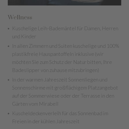
Wellness
Kuschelige Leih-Bademäntel für Damen, Herren
und Kinder
In allen Zimmern und Suiten kuschelige und 100%
plastikfreie Hauspantoffeln inklusive (wir
möchten Sie zum Schutz der Natur bitten, Ihre
Badeslipper von zuhause mitzubringen)
In der warmen Jahreszeit Sonnenliegen und
Sonnenschirme mit großflächigem Platzangebot
auf der Sommerwiese oder der Terrasse in den
Gärten vom Mirabell
Kuscheldeckenverleih für das Sonnenbad im
Freien in der kühlen Jahreszeit