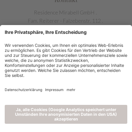
Kontakt
Residence Mirabell GmbH
.
Fam. Reiterer - Falzebenstr. 112
.
39010 Hafling bei Meran (BZ)
.
Südtirol - Italien
Tel. +39 0473 279 300
.
info@chalet-mirabell.com
NÜTZLICHES
1
©
2026
Residence Mirabell GmbH
|
CIN:
IT021005A13NKUIN2P
|
|
|
Privacy
Impressum
Cookie-