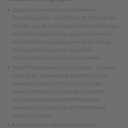
Täglich alpin-mediterranes Schlemmer-
Frühstücksbuffet – von 7.30 bis 10.30 Uhr finden
Sie alles, was Ihr Herz begehrt: Spezialitäten aus
der Dorfmetzgerei, frisch gepresste Gemüse-
und Obstsäfte, hausgebackenes Brot, Teebar,
Eierspezialitäten aus der Showküche,
Proseccofrühstück und noch vieles mehr...
F
einer Mittagsbrunch zum Genießen - mit einem
frisch an der Showküche gekochtem Gericht,
knackigen Salaten und frischen Dressings,
leckeren Antipasti und würzigen Süppchen.
Anschließend wechselnde Mehlspeisen,
Desserts und Kuchen von der Meisterhand
unserer Patissiers.
À la carte Dinner mit Auswahl zwischen