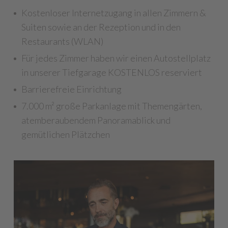
Kostenloser Internetzugang in allen Zimmern &
Suiten sowie an der Rezeption und in den
Restaurants (WLAN)
Für jedes Zimmer haben wir einen Autostellplatz
in unserer Tiefgarage KOSTENLOS reserviert
Barrierefreie Einrichtung
7.000 m² große Parkanlage mit Themengärten,
atemberaubendem Panoramablick und
gemütlichen Plätzchen