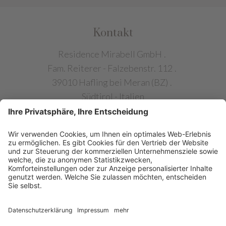
Kontakt
Residence Mirabell GmbH
.
Fam. Reiterer - Falzebenstr. 112
.
39010 Hafling bei Meran (BZ)
.
Südtirol - Italien
Tel. +39 0473 279 300
.
info@chalet-mirabell.com
NÜTZLICHES