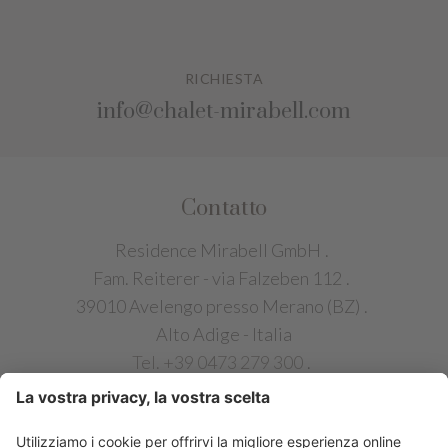
RICHIESTA
info@chalet-mirabell.com
Contatto
Residence Mirabell GmbH
.
Fam. Reiterer - via Falzeben 112
.
39010 Avelengo presso Merano (BZ)
.
Alto Adige - Italia
Tel. +39 0473 279 300
.
info@chalet-mirabell.com