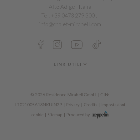
Alto Adige - Italia
Tel. +39 0473 279 300
.
info@chalet-mirabell.com
LINK UTILI
©
2026
Residence Mirabell GmbH
|
CIN:
IT021005A13NKUIN2P
|
|
|
Privacy
Credits
Impostazioni
|
|
cookie
Sitemap
Produced by