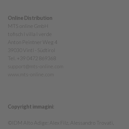
Online Distribution
MTS online GmbH
tofisch I villa I verde
Anton Peintner Weg 4
39030 Vintl - Südtirol
Tel. +39 0472 869368
support@mts-online.com
www.mts-online.com
Copyright immagini:
©IDM Alto Adige: Alex Filz, Alessandro Trovati,