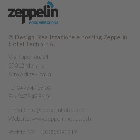
© Design, Realizzazione e hosting
Zeppelin
Hotel Tech S.P.A.
Via Kuperion, 34
39012 Merano
Alto Adige - Italia
Tel 0473 49 86 00
Fax 0473 49 86 01
E-mail:
info@zeppelinhotel.tech
Website:
www.zeppelinhotel.tech
Partita IVA: IT03303390219