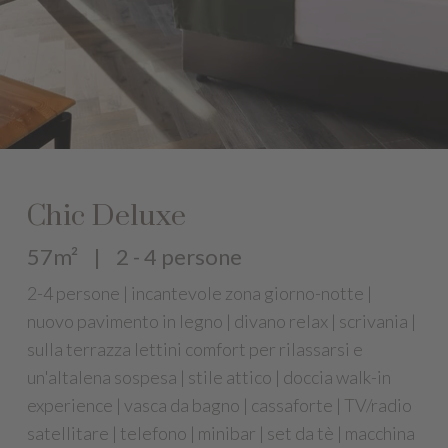
Chic Deluxe
57m²
|
2 - 4 persone
2-4 persone | incantevole zona giorno-notte |
nuovo pavimento in legno | divano relax | scrivania |
sulla terrazza lettini comfort per rilassarsi e
un'altalena sospesa | stile attico | doccia walk-in
experience | vasca da bagno | cassaforte | TV/radio
satellitare | telefono | minibar | set da tè | macchina