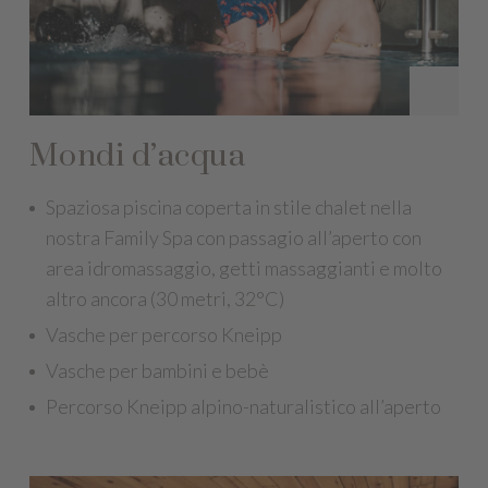
Mondi d’acqua
Spaziosa piscina coperta in stile chalet nella
nostra Family Spa con passagio all’aperto con
area idromassaggio, getti massaggianti e molto
altro ancora (30 metri, 32°C)
Vasche per percorso Kneipp
Vasche per bambini e bebè
Percorso Kneipp alpino-naturalistico all’aperto