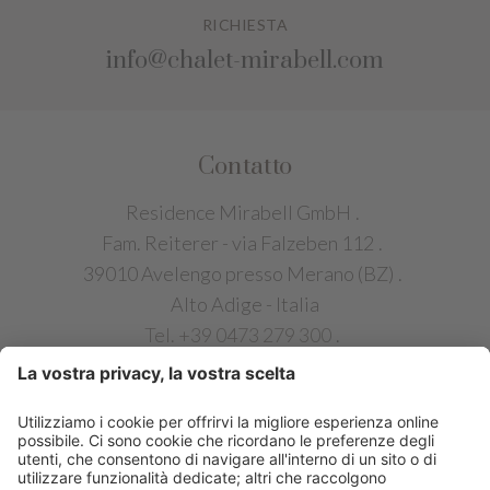
RICHIESTA
info@chalet-mirabell.com
Contatto
Residence Mirabell GmbH
.
Fam. Reiterer - via Falzeben 112
.
39010 Avelengo presso Merano (BZ)
.
Alto Adige - Italia
Tel. +39 0473 279 300
.
info@chalet-mirabell.com